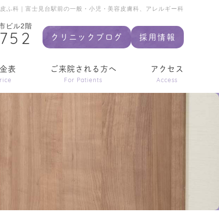
前皮ふ科｜富士見台駅前の一般・小児・美容皮膚科、アレルギー科
市ビル2階
9752
クリニックブログ
採用情報
金表
ご来院される方へ
アクセス
rice
For Patients
Access