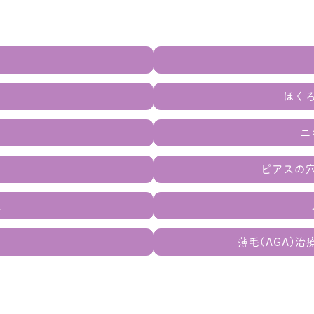
す
ほく
ニ
ピアスの
爪
薄毛(AGA)