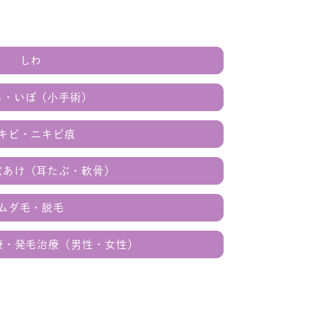
しわ
ろ・いぼ（小手術）
キビ・ニキビ痕
穴あけ（耳たぶ・軟骨）
ムダ毛・脱毛
治療・発毛治療（男性・女性）