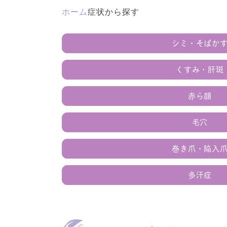
ホーム
症状から探す
シミ・そばか
くすみ・肝斑
赤ら顔
毛穴
巻き爪・陥入
多汗症