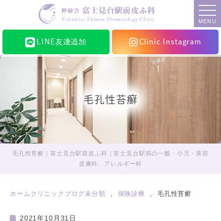
MENU
LINE友達追加
Clinic Instagram
毛孔性苔癬
毛孔性苔癬｜富士見台駅前皮ふ科｜富士見台駅前の一般・小児・美容
皮膚科、アレルギー科
ホーム
クリニックブログ
未分類
保険診療
毛孔性苔癬
2021年10月31日