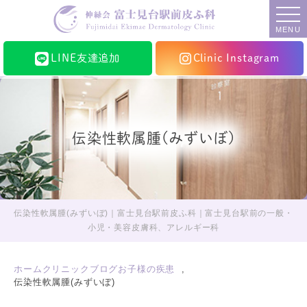
MENU
LINE友達追加
Clinic Instagram
伝染性軟属腫(みずいぼ)
伝染性軟属腫(みずいぼ)｜富士見台駅前皮ふ科｜富士見台駅前の一般・
小児・美容皮膚科、アレルギー科
ホーム
クリニックブログ
お子様の疾患
伝染性軟属腫(みずいぼ)