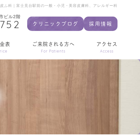
前皮ふ科｜富士見台駅前の一般・小児・美容皮膚科、アレルギー科
市ビル2階
9752
クリニックブログ
採用情報
金表
ご来院される方へ
アクセス
rice
For Patients
Access