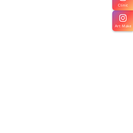
Clinic
Art Make