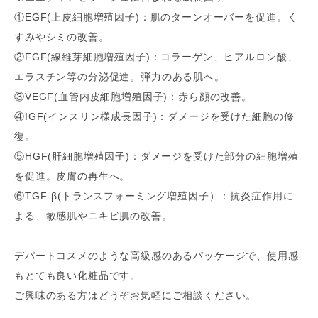
①EGF(上皮細胞増殖因子)：肌のターンオーバーを促進。く
すみやシミの改善。
②FGF(線維芽細胞増殖因子)：コラーゲン、ヒアルロン酸、
エラスチン等の分泌促進。弾力のある肌へ。
③VEGF(血管内皮細胞増殖因子)：赤ら顔の改善。
④IGF(インスリン様成長因子)：ダメージを受けた細胞の修
復。
⑤HGF(肝細胞増殖因子)：ダメージを受けた部分の細胞増殖
を促進。皮膚の再生へ。
⑥TGF-β(トランスフォーミング増殖因子）：抗炎症作用に
よる、敏感肌やニキビ肌の改善。
デパートコスメのような高級感のあるパッケージで、使用感
もとても良い化粧品です。
ご興味のある方はどうぞお気軽にご相談ください。