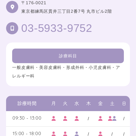
〒176-0021
東京都練馬区貫井三丁目2番7号 丸市ビル2階
03-5933-9752
診療科目
一般皮膚科・美容皮膚科・形成外科・小児皮膚科・ア
レルギー科
診療時間
月
火
水
木
金
土
日
/
/
09:30 - 13:00
/
/
/
15:00 - 18:00