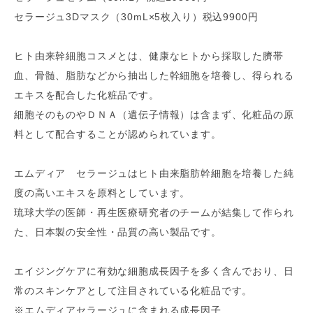
セラージュ3Dマスク（30mL×5枚入り）税込9900円
ヒト由来幹細胞コスメとは、健康なヒトから採取した臍帯
血、骨髄、脂肪などから抽出した幹細胞を培養し、得られる
エキスを配合した化粧品です。
細胞そのものやＤＮＡ（遺伝子情報）は含まず、化粧品の原
料として配合することが認められています。
エムディア セラージュはヒト由来脂肪幹細胞を培養した純
度の高いエキスを原料としています。
琉球大学の医師・再生医療研究者のチームが結集して作られ
た、日本製の安全性・品質の高い製品です。
エイジングケアに有効な細胞成長因子を多く含んでおり、日
常のスキンケアとして注目されている化粧品です。
※エムディアセラージュに含まれる成長因子