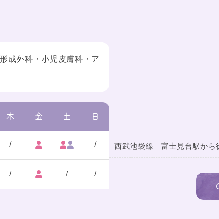
・形成外科・小児皮膚科・ア
木
金
土
日
/
/
西武池袋線 富士見台駅から徒
/
/
/