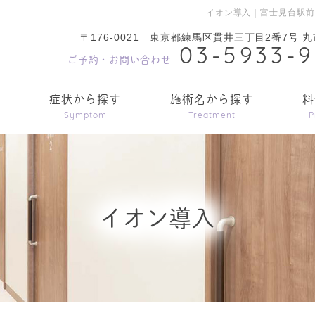
イオン導入｜富士見台駅
〒176-0021
東京都練馬区貫井三丁目2番7号 丸
03-5933-
ご予約・お問い合わせ
内
症状から探す
施術名から探す
料
Symptom
Treatment
P
イオン導入