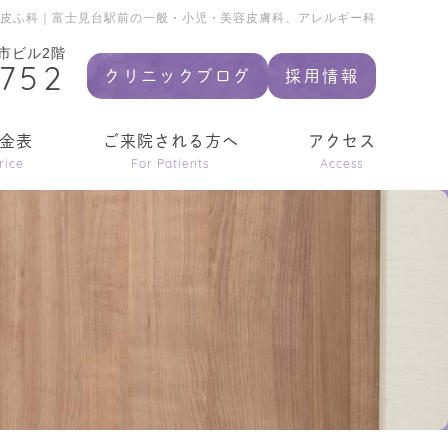
前皮ふ科｜富士見台駅前の一般・小児・美容皮膚科、アレルギー科
市ビル2階
9752
クリニックブログ
採用情報
金表
ご来院される方へ
アクセス
rice
For Patients
Access