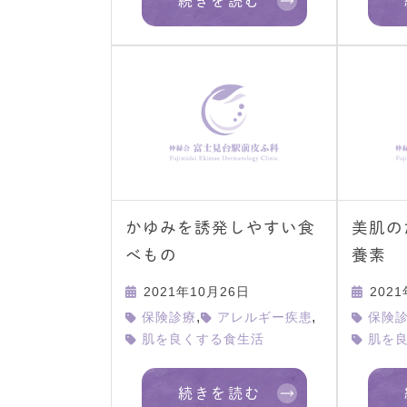
続きを読む
かゆみを誘発しやすい食
美肌の
べもの
養素
2021年10月26日
202
,
,
保険診療
アレルギー疾患
保険
肌を良くする食生活
肌を
続きを読む