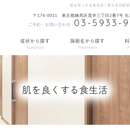
肌を良くする食生活｜富士見台駅
〒176-0021
東京都練馬区貫井三丁目2番7号 丸
03-5933-
ご予約・お問い合わせ
内
症状から探す
施術名から探す
料
Symptom
Treatment
P
肌を良くする食生活