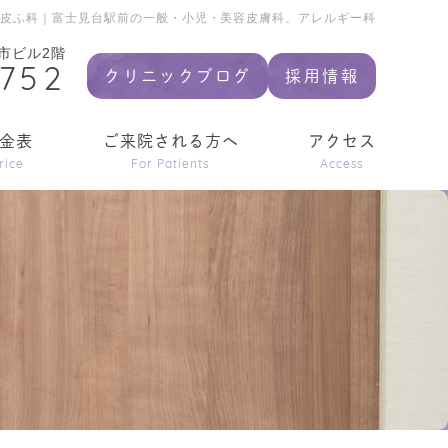
前皮ふ科｜富士見台駅前の一般・小児・美容皮膚科、アレルギー科
市ビル2階
9752
クリニックブログ
採用情報
金表
ご来院される方へ
アクセス
rice
For Patients
Access