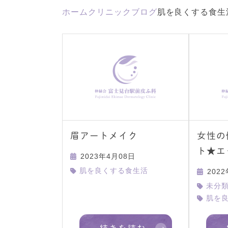
ホーム
クリニックブログ
肌を良くする食生
眉アートメイク
女性の
ト★エ
2023年4月08日
肌を良くする食生活
202
未分
肌を