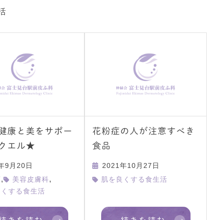
活
健康と美をサポー
花粉症の人が注意すべき
クエル★
食品
2年9月20日
2021年10月27日
,
,
類
美容皮膚科
肌を良くする食生活
良くする食生活