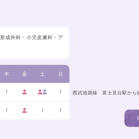
・形成外科・小児皮膚科・ア
木
金
土
日
/
/
西武池袋線 富士見台駅から徒
/
/
/