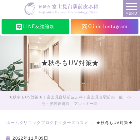
MENU
LINE友達追加
Clinic Instagram
★秋冬もUV対策★
★秋冬もUV対策★｜富士見台駅前皮ふ科｜富士見台駅前の一般・小
児・美容皮膚科、アレルギー科
ホーム
クリニックブログ
ドクターズコスメ
★秋冬もUV対策★
2022年11月09日