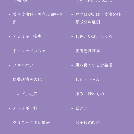
お知らせ
できもの、ぶつぶつ
美容皮膚科・美容皮膚科症
ホクロやいぼ・皮膚外科・
例
形成外科症例
アレルギー疾患
しみ、いぼ、ほくろ
ドクターズコスメ
皮膚悪性腫瘍
スキンケア
肌を良くする食生活
自費診療その他
しわ・たるみ
ニキビ、毛穴
痛み、腫れもの
アレルギー科
ピアス
クリニック周辺情報
お子様の疾患